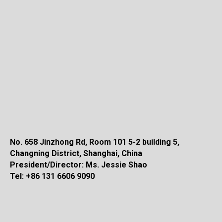
No. 658 Jinzhong Rd, Room 101 5-2 building 5,
Changning District, Shanghai, China
President/Director: Ms. Jessie Shao
Tel: +86 131 6606 9090
Как к нам
119192
проехать
Россия
Юго-запа
г.Москва,
Район Ра