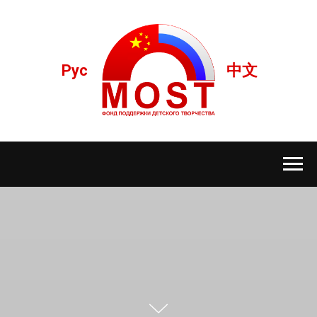
Рус
中文