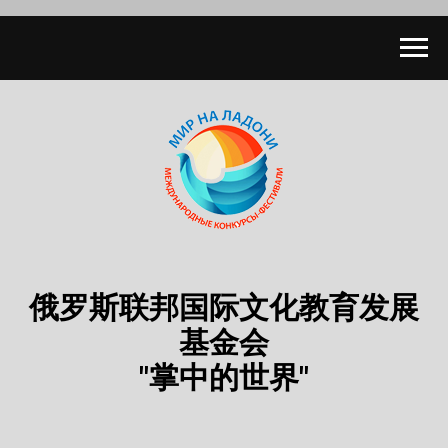
俄罗斯联邦国际文化教育发展
基金会
"掌中的世界"