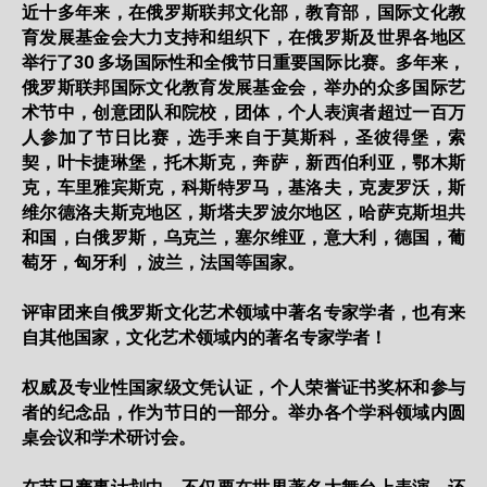
近十多年来，在俄罗斯联邦文化部，教育部，国际文化教
育发展基金会大力支持和组织下，在俄罗斯及世界各地区
举行了30 多场国际性和全俄节日重要国际比赛。多年来，
俄罗斯联邦国际文化教育发展基金会，举办的众多国际艺
术节中，创意团队和院校，团体，个人表演者超过一百万
人参加了节日比赛，选手来自于莫斯科，圣彼得堡，索
契，叶卡捷琳堡，托木斯克，奔萨，新西伯利亚，鄂木斯
克，车里雅宾斯克，科斯特罗马，基洛夫，克麦罗沃，斯
维尔德洛夫斯克地区，斯塔夫罗波尔地区，哈萨克斯坦共
和国，白俄罗斯，乌克兰，塞尔维亚，意大利，德国，葡
萄牙，匈牙利 ，波兰，法国等国家。
评审团来自俄罗斯文化艺术领域中著名专家学者，也有来
自其他国家，文化艺术领域内的著名专家学者！
权威及专业性国家级文凭认证，个人荣誉证书奖杯和参与
者的纪念品，作为节日的一部分。举办各个学科领域内圆
桌会议和学术研讨会。